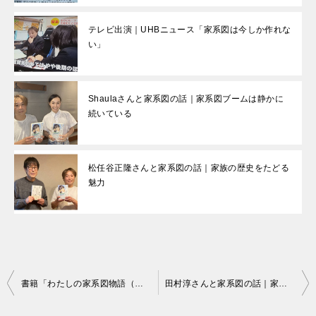
テレビ出演｜UHBニュース「家系図は今しか作れな
い」
Shaulaさんと家系図の話｜家系図ブームは静かに
続いている
松任谷正隆さんと家系図の話｜家族の歴史をたどる
魅力
書籍「わたしの家系図物語（ヒストリエ）」が幻冬舎『ゲーテ』で紹介されましたヾ(*´∀｀*)ﾉ
田村淳さんと家系図の話｜家系図のつくり方とは？
投
稿