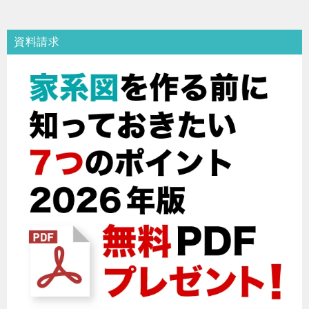
ナ
ビ
資料請求
ゲ
ー
シ
ョ
ン