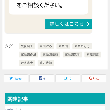
タグ
先祖調査
全国対応
家系図
家系図とは
家系図作成
家系図依頼
家系図業者
戸籍調査
行政書士
遠方依頼
Tweet
0
0
+1
関連記事