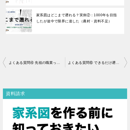
家系図はどこまで遡れる？実例②：1000年を目指
したが途中で限界に達した（農村・資料不足）
よくある質問④ 先祖の職業って分かるの？武士・農家・士農工商は分かる？
よくある質問⑥ できるだけ遡りたいんだけど？
投
稿
ナ
ビ
資料請求
ゲ
ー
シ
ョ