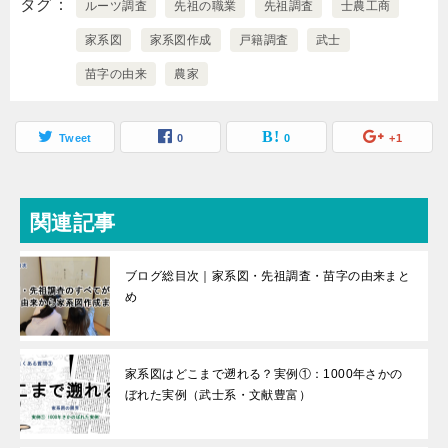
タグ
ルーツ調査
先祖の職業
先祖調査
士農工商
家系図
家系図作成
戸籍調査
武士
苗字の由来
農家
Tweet
0
0
+1
関連記事
ブログ総目次｜家系図・先祖調査・苗字の由来まと
め
家系図はどこまで遡れる？実例①：1000年さかの
ぼれた実例（武士系・文献豊富）