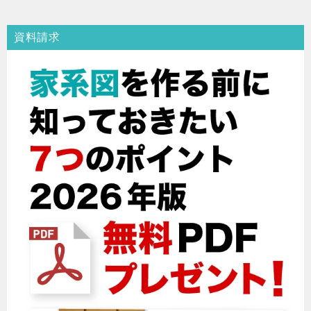
ナ
ビ
資料請求
ゲ
ー
シ
ョ
ン