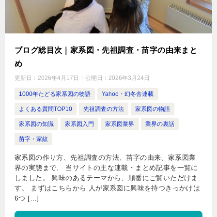
ブログ総目次｜家系図・先祖調査・苗字の由来まと
め
更新日：
2026年4月17日
公開日：
2026年3月24日
1000年たどる家系図の物語
Yahoo・幻冬舎連載
よくある質問TOP10
先祖調査の方法
家系図の物語
家系図の知識
家系図入門
家系図業界
業界の裏話
苗字・家紋
家系図の作り方、先祖調査の方法、苗字の由来、家系図業
界の実態まで、 当サイトの主な連載・まとめ記事を一覧に
しました。 興味のあるテーマから、順番にご覧いただけま
す。 まずはこちらから 人が家系図に興味を持つきっかけは
6つ […]