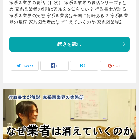
家系図業界の裏話（目次） 家系図業界の裏話シリーズまと
め 家系図業者の9割は家系図を知らない？ 行政書士が語る
家系図業界の実態 家系図業者は全国に何軒ある？ 家系図業
界の規模 家系図業者はなぜ消えていくのか 家系図業界2
[…]
続きを読む
Tweet
0
0
+1