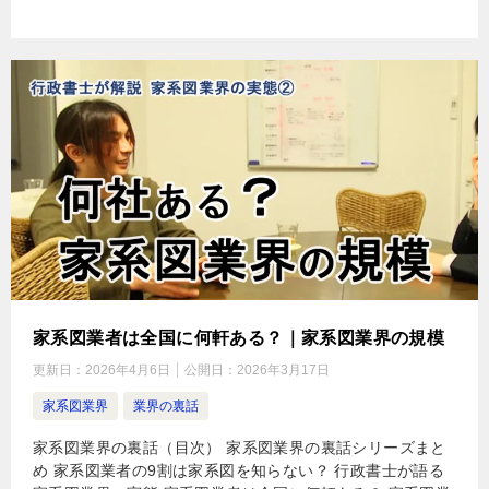
家系図業者は全国に何軒ある？｜家系図業界の規模
更新日：
2026年4月6日
公開日：
2026年3月17日
家系図業界
業界の裏話
家系図業界の裏話（目次） 家系図業界の裏話シリーズまと
め 家系図業者の9割は家系図を知らない？ 行政書士が語る