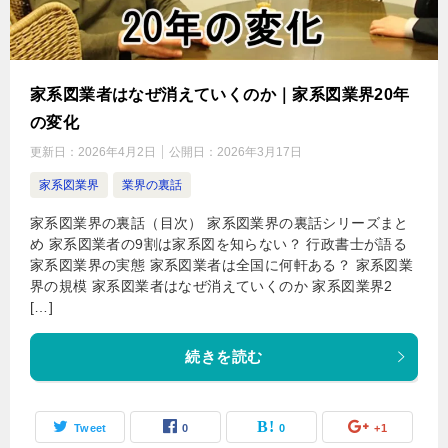
家系図業者はなぜ消えていくのか｜家系図業界20年
の変化
更新日：
2026年4月2日
公開日：
2026年3月17日
家系図業界
業界の裏話
家系図業界の裏話（目次） 家系図業界の裏話シリーズまと
め 家系図業者の9割は家系図を知らない？ 行政書士が語る
家系図業界の実態 家系図業者は全国に何軒ある？ 家系図業
界の規模 家系図業者はなぜ消えていくのか 家系図業界2
[…]
続きを読む
Tweet
0
0
+1