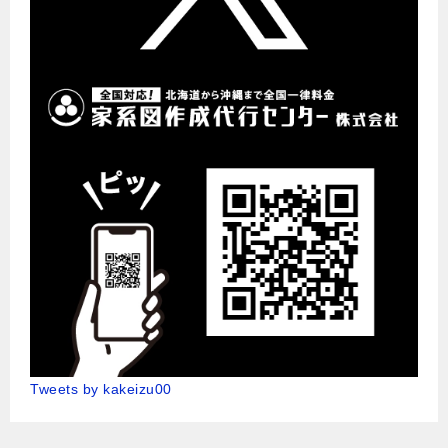
Tweets by kakeizu00