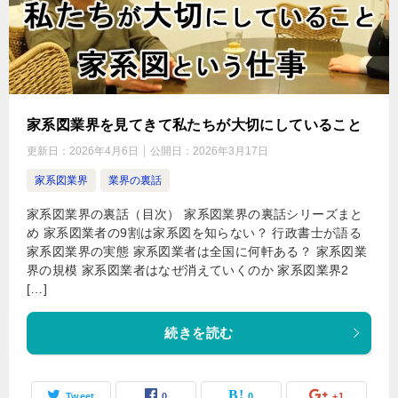
家系図業界を見てきて私たちが大切にしていること
更新日：
2026年4月6日
公開日：
2026年3月17日
家系図業界
業界の裏話
家系図業界の裏話（目次） 家系図業界の裏話シリーズまと
め 家系図業者の9割は家系図を知らない？ 行政書士が語る
家系図業界の実態 家系図業者は全国に何軒ある？ 家系図業
界の規模 家系図業者はなぜ消えていくのか 家系図業界2
[…]
続きを読む
Tweet
0
0
+1