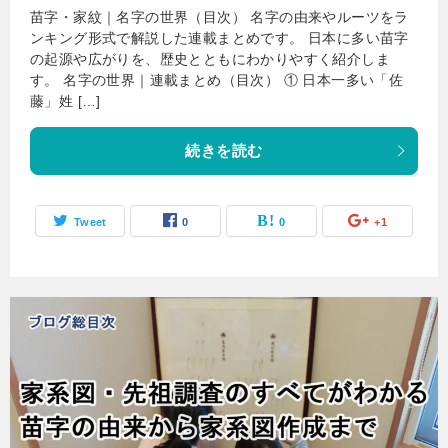
苗字・家紋｜名字の世界（目次） 名字の由来やルーツをラ
ンキング形式で解説した連載まとめです。 日本に多い苗字
の起源や広がりを、歴史とともにわかりやすく紹介しま
す。 名字の世界｜連載まとめ（目次） ① 日本一多い「佐
藤」姓 […]
続きを読む
Tweet
0
0
+1