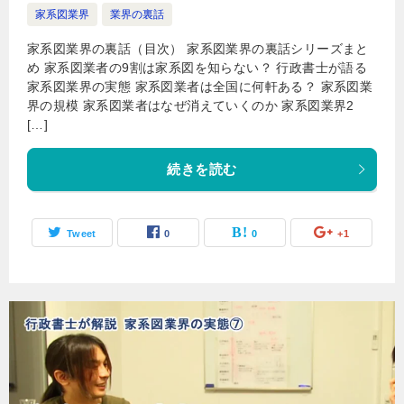
家系図業界
業界の裏話
家系図業界の裏話（目次） 家系図業界の裏話シリーズまと
め 家系図業者の9割は家系図を知らない？ 行政書士が語る
家系図業界の実態 家系図業者は全国に何軒ある？ 家系図業
界の規模 家系図業者はなぜ消えていくのか 家系図業界2
[…]
続きを読む
Tweet
0
0
+1