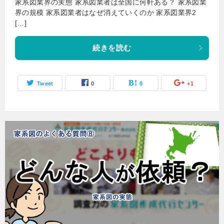
家系図業界の実態 家系図業者は全国に何軒ある？ 家系図業
界の規模 家系図業者はなぜ消えていくのか 家系図業界2
[…]
続きを読む
Tweet
0
0
+1