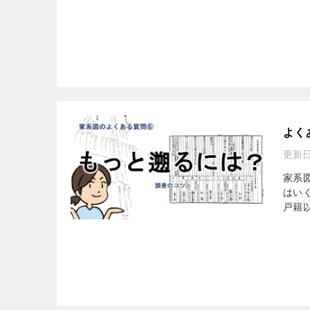
よく
更新
家系
はい
戸籍以