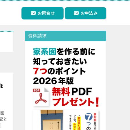
お問合せ
お申込み
資料請求
能
系図
査と
]