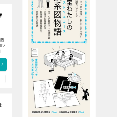
界
系図
査と
]
士