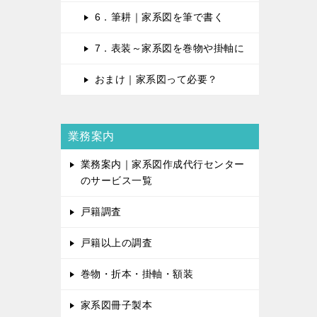
6．筆耕｜家系図を筆で書く
7．表装～家系図を巻物や掛軸に
おまけ｜家系図って必要？
業務案内
業務案内｜家系図作成代行センター
のサービス一覧
戸籍調査
戸籍以上の調査
巻物・折本・掛軸・額装
家系図冊子製本