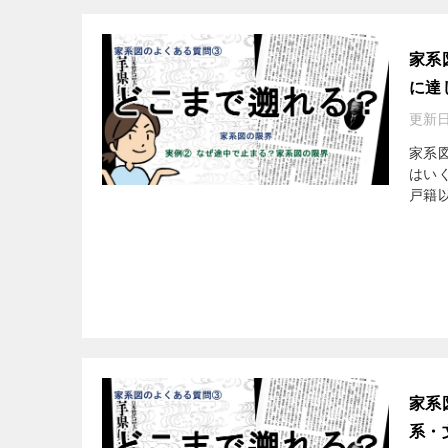
家系
に達
更新
家系
はい
戸籍以
家系
系・