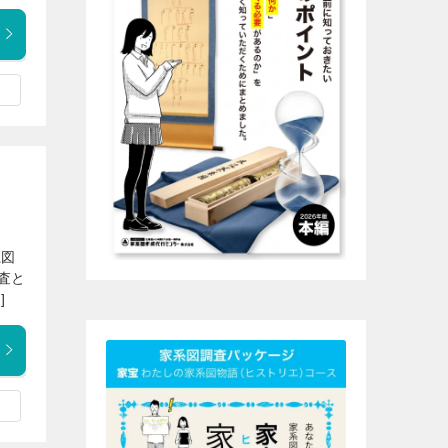
系図
査と
]