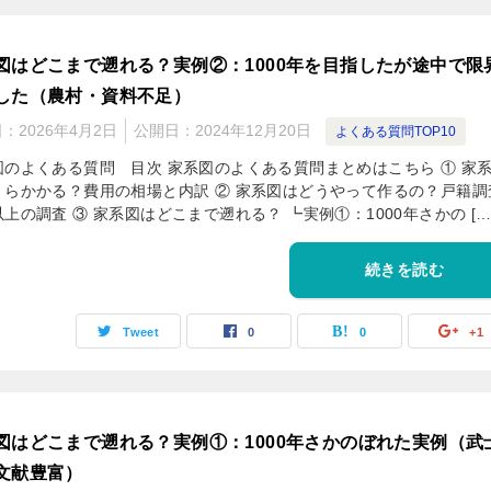
図はどこまで遡れる？実例②：1000年を目指したが途中で限
した（農村・資料不足）
日：
2026年4月2日
公開日：
2024年12月20日
よくある質問TOP10
図のよくある質問 目次 家系図のよくある質問まとめはこちら ① 家
くらかかる？費用の相場と内訳 ② 家系図はどうやって作るの？戸籍調
上の調査 ③ 家系図はどこまで遡れる？ ┗実例①：1000年さかの […
続きを読む
Tweet
0
0
+1
図はどこまで遡れる？実例①：1000年さかのぼれた実例（武
文献豊富）