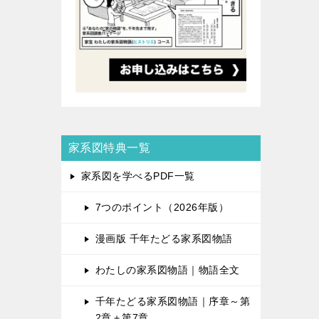
家系図特典一覧
家系図を学べるPDF一覧
7つのポイント（2026年版）
漫画版 千年たどる家系図物語
わたしの家系図物語｜物語全文
千年たどる家系図物語｜序章～第
2章＋第7章