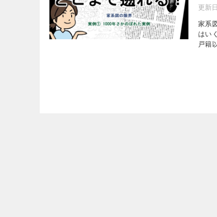
更新
家系
はい
戸籍以