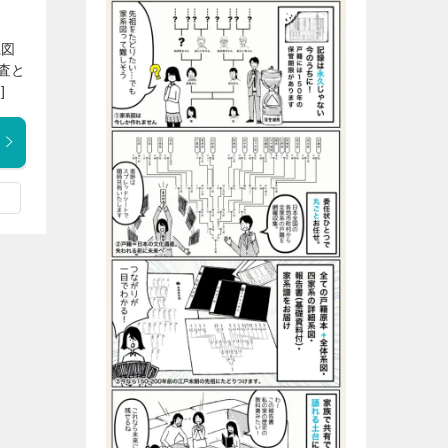
系図
査と
]