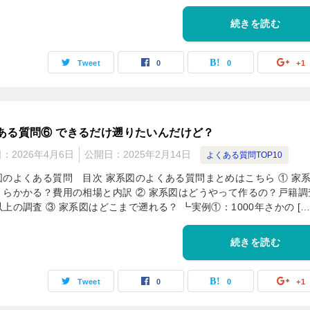
続きを読む
Tweet
0
0
+1
ある質問⑥ できるだけ遡りたいんだけど？
日：
2026年4月6日
公開日：
2025年2月14日
よくある質問TOP10
図のよくある質問 目次 家系図のよくある質問まとめはこちら ① 家
くらかかる？費用の相場と内訳 ② 家系図はどうやって作るの？戸籍調
上の調査 ③ 家系図はどこまで遡れる？ ┗実例①：1000年さかの […
続きを読む
Tweet
0
0
+1