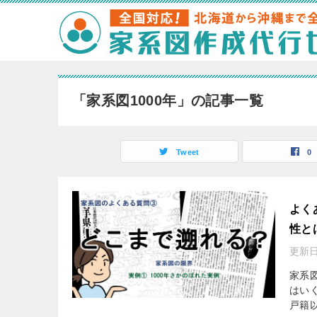
「家系図1000年」の記事一覧
Tweet
0
よく
性と
更新
家系
はい
戸籍以